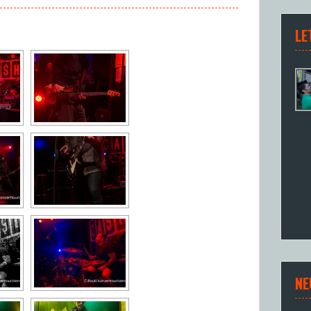
LE
NE