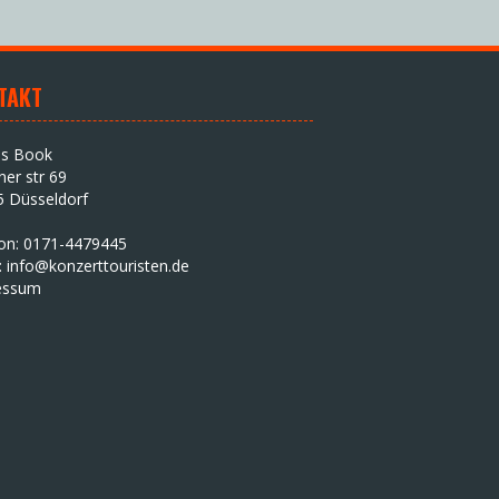
TAKT
as Book
iner str 69
5 Düsseldorf
fon: 0171-4479445
:
info@konzerttouristen.de
essum