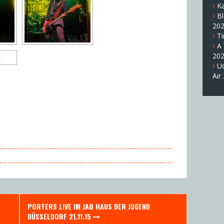
K
B
20
T
A
20
U
Air
PORTERS LIVE IM JAB HAUS DER JUGEND
DÜSSELDORF 21.11.15