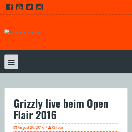
Skip
Facebook
Youtube
Twitter
Instagram
to
content
Grizzly live beim Open
Flair 2016
August 29, 2016
Kt-tobi