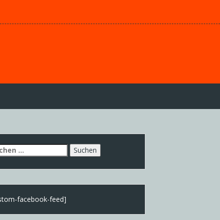
chen
h:
stom-facebook-feed]