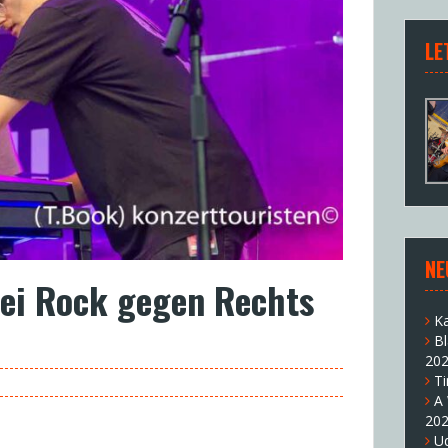
LE
NE
bei Rock gegen Rechts
K
B
20
T
A
20
U