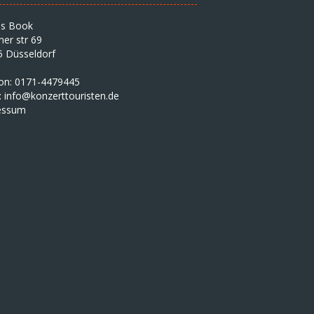
as Book
iner str 69
5 Düsseldorf
fon: 0171-4479445
:
info@konzerttouristen.de
essum