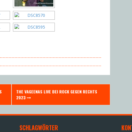
S
THE VAGEENAS LIVE BEI ROCK GEGEN RECHTS
2023
SCHLAGWÖRTER
KON