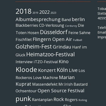
2018
Tobi
2022
2019
2023
Stett
4059
Albumbesprechung
berlin
Band
Blackberries
CD-Verlosung
Die
Corduroy
Tele
Düsseldorf
Toten Hosen
Feine Sahne
Email
Impr
Flingern Open Air
Fischfilet
Fußball
Golzheim-Fest
Grindau
Hanf im
Heimatzoo-Festival
Glück
Kino
Interview
iTZO-Festival
Kloode
Köln
Konzert
Live
Los
Marian
Rockeros
Love Machine
Kuprat
Massendefekt
Mr.Irish Bastard
Open Source Festival
Ochsentour
punk
Rock
Rantanplan
Rogers
Rolling