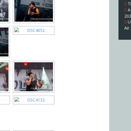
T
A
20
U
Air