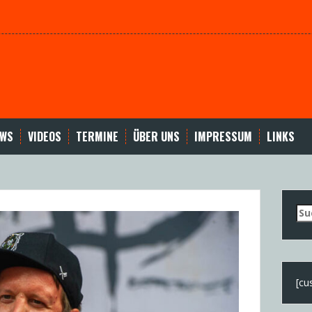
EWS
VIDEOS
TERMINE
ÜBER UNS
IMPRESSUM
LINKS
Su
nac
[cu