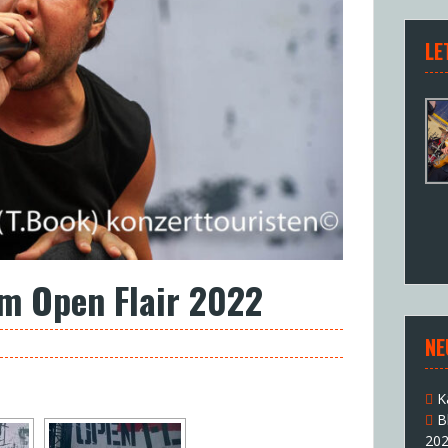
LE
im Open Flair 2022
NE
K
B
20