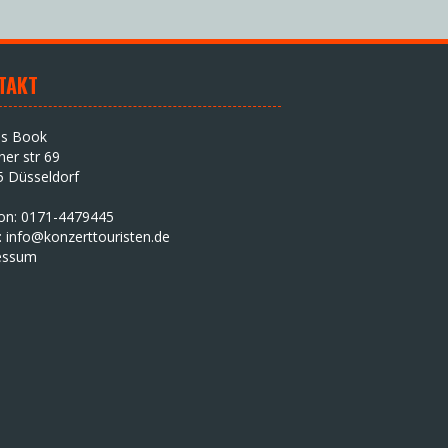
TAKT
as Book
iner str 69
5 Düsseldorf
fon: 0171-4479445
:
info@konzerttouristen.de
essum