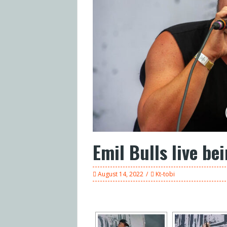
Emil Bulls live be
August 14, 2022
Kt-tobi