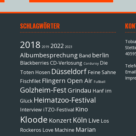
SCHLAGWÖRTER
KON
2018
Tobi
2022
2019
2023
Stett
4059
Albumbesprechung
berlin
Band
Blackberries
CD-Verlosung
Die
Corduroy
Tele
Düsseldorf
Toten Hosen
Feine Sahne
Email
Impr
Flingern Open Air
Fischfilet
Fußball
Golzheim-Fest
Grindau
Hanf im
Heimatzoo-Festival
Glück
Kino
Interview
iTZO-Festival
Kloode
Köln
Konzert
Live
Los
Marian
Rockeros
Love Machine