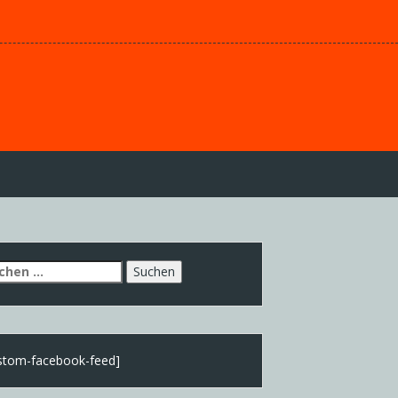
chen
h:
stom-facebook-feed]