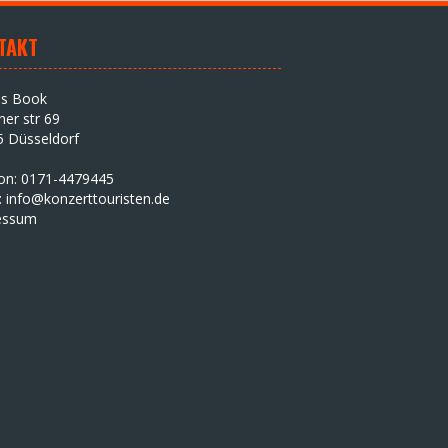
TAKT
as Book
iner str 69
5 Düsseldorf
fon: 0171-4479445
:
info@konzerttouristen.de
essum