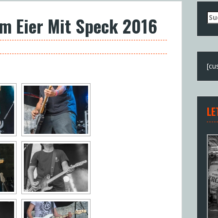
Su
im Eier Mit Speck 2016
nac
[cu
LE