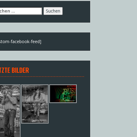
chen
h:
stom-facebook-feed]
TZTE BILDER