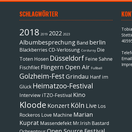
SCHLAGWÖRTER
KON
2018
Tobi
2022
2019
2023
Stett
4059
Albumbesprechung
berlin
Band
Blackberries
CD-Verlosung
Die
Corduroy
Tele
Düsseldorf
Toten Hosen
Feine Sahne
Email
Impr
Flingern Open Air
Fischfilet
Fußball
Golzheim-Fest
Grindau
Hanf im
Heimatzoo-Festival
Glück
Kino
Interview
iTZO-Festival
Kloode
Köln
Konzert
Live
Los
Marian
Rockeros
Love Machine
Kuprat
Massendefekt
Mr.Irish Bastard
Open Source Festival
Ochsentour