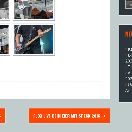
NE
K
B
20
T
A
20
U
Air
6
FLOX LIVE BEIM EIER MIT SPECK 2016