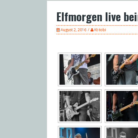
Elfmorgen live be
August 2, 2016
Kt-tobi