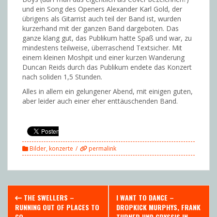
und ein Song des Openers Alexander Karl Gold, der
übrigens als Gitarrist auch teil der Band ist, wurden
kurzerhand mit der ganzen Band dargeboten. Das
ganze klang gut, das Publikum hatte Spaß und war, zu
mindestens teilweise, überraschend Textsicher. Mit
einem kleinen Moshpit und einer kurzen Wanderung
Duncan Reids durch das Publikum endete das Konzert
nach soliden 1,5 Stunden.
Alles in allem ein gelungener Abend, mit einigen guten,
aber leider auch einer eher enttäuschenden Band.
Bilder
,
konzerte
permalink
Post
THE SWELLERS –
I WANT TO DANCE –
navigation
RUNNING OUT OF PLACES TO
DROPKICK MURPHYS, FRANK
GO
TURNER UND CRYSSIS IN