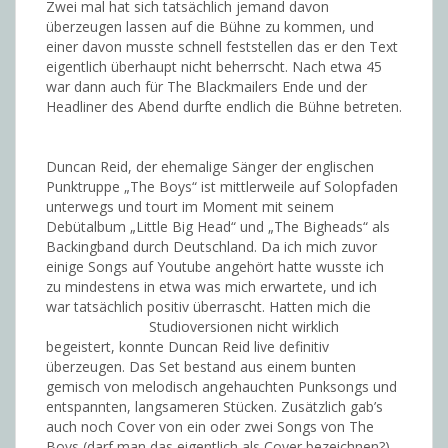
Zwei mal hat sich tatsächlich jemand davon
überzeugen lassen auf die Bühne zu kommen, und
einer davon musste schnell feststellen das er den Text
eigentlich überhaupt nicht beherrscht. Nach etwa 45
war dann auch für The Blackmailers Ende und der
Headliner des Abend durfte endlich die Bühne betreten.
Duncan Reid, der ehemalige Sänger der englischen
Punktruppe „The Boys“ ist mittlerweile auf Solopfaden
unterwegs und tourt im Moment mit seinem
Debütalbum „Little Big Head“ und „The Bigheads“ als
Backingband durch Deutschland. Da ich mich zuvor
einige Songs auf Youtube angehört hatte wusste ich
zu mindestens in etwa was mich erwartete, und ich
war tatsächlich positiv überrascht. Hatten mich die
Studioversionen nicht wirklich
begeistert, konnte Duncan Reid live definitiv
überzeugen. Das Set bestand aus einem bunten
gemisch von melodisch angehauchten Punksongs und
entspannten, langsameren Stücken. Zusätzlich gab’s
auch noch Cover von ein oder zwei Songs von The
Boys (darf man das eigentlich als Cover bezeichnen?)