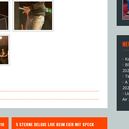
NE
K
B
20
T
A
20
U
Air
016
5 STERNE DELUXE LIVE BEIM EIER MIT SPECK