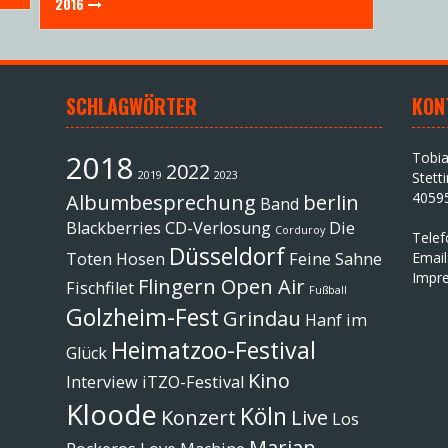
2016
SCHLAGWÖRTER
KON
2018
Tobi
2022
2019
2023
Stett
4059
Albumbesprechung
berlin
Band
Blackberries
CD-Verlosung
Die
Corduroy
Tele
Düsseldorf
Toten Hosen
Feine Sahne
Email
Impr
Flingern Open Air
Fischfilet
Fußball
Golzheim-Fest
Grindau
Hanf im
Heimatzoo-Festival
Glück
Kino
Interview
iTZO-Festival
Kloode
Köln
Konzert
Live
Los
Marian