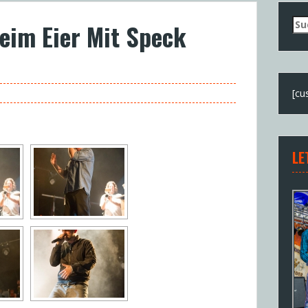
Su
beim Eier Mit Speck
nac
[cu
LE