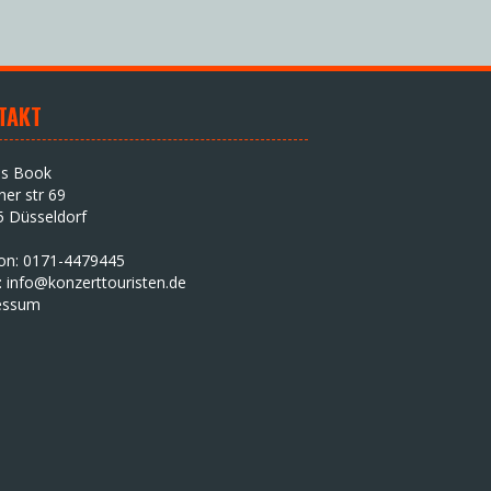
TAKT
as Book
iner str 69
5 Düsseldorf
fon: 0171-4479445
:
info@konzerttouristen.de
essum