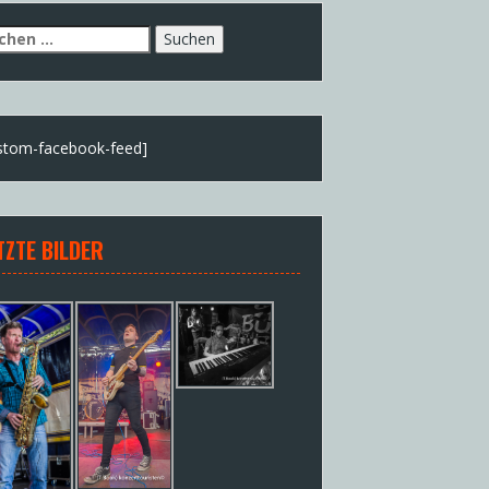
chen
h:
stom-facebook-feed]
TZTE BILDER