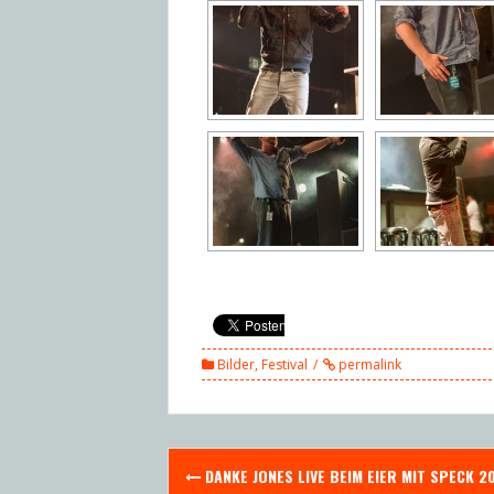
Bilder
,
Festival
permalink
Post
DANKE JONES LIVE BEIM EIER MIT SPECK 2