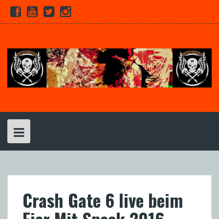
Skip
Facebook
Youtube
Twitter
Instagram
to
content
Crash Gate 6 live beim
Eier Mit Speck 2016