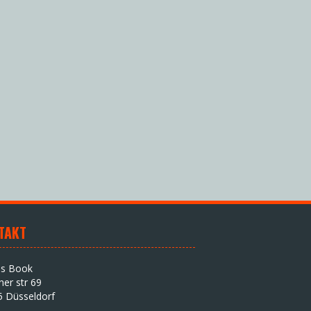
TAKT
as Book
iner str 69
5 Düsseldorf