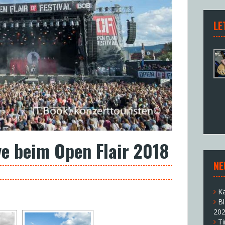
LE
ve beim Open Flair 2018
NE
K
B
20
T