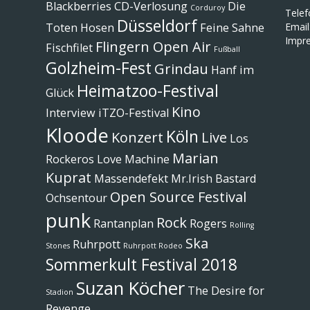
Blackberries
CD-Verlosung
Die
Corduroy
Tele
Düsseldorf
Toten Hosen
Feine Sahne
Email
Impr
Flingern Open Air
Fischfilet
Fußball
Golzheim-Fest
Grindau
Hanf im
Heimatzoo-Festival
Glück
Kino
Interview
iTZO-Festival
Kloode
Köln
Konzert
Live
Los
Marian
Rockeros
Love Machine
Kuprat
Massendefekt
Mr.Irish Bastard
Open Source Festival
Ochsentour
punk
Rock
Rantanplan
Rogers
Rolling
Ska
Ruhrpott
Stones
Ruhrpott Rodeo
Sommerkult Festival 2018
Suzan Köcher
The Desire for
Stadion
Revenge