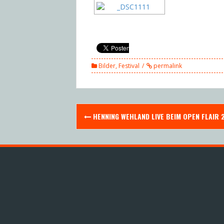
Bilder
,
Festival
permalink
Post
HENNING WEHLAND LIVE BEIM OPEN FLAIR 
navigation