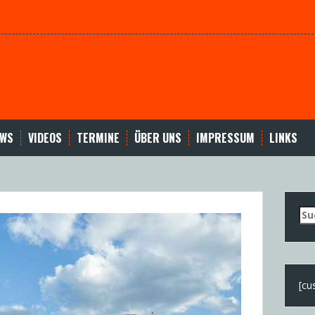
EWS
VIDEOS
TERMINE
ÜBER UNS
IMPRESSUM
LINKS
Su
nac
[cu