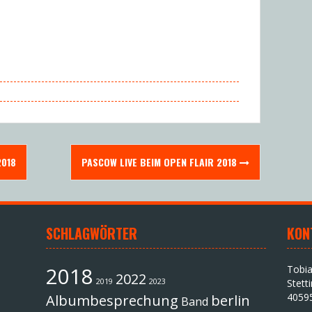
2018
PASCOW LIVE BEIM OPEN FLAIR 2018
SCHLAGWÖRTER
KON
2018
Tobi
2022
2019
2023
Stett
4059
Albumbesprechung
berlin
Band