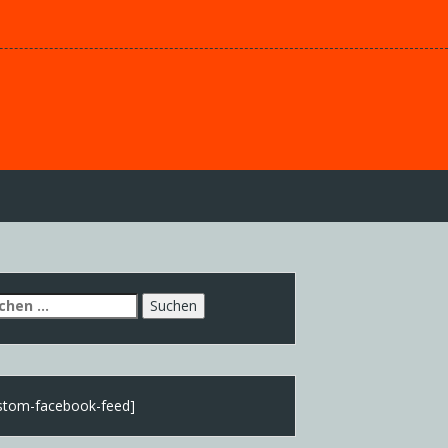
chen
h:
stom-facebook-feed]