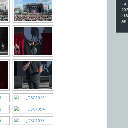
A
20
U
Air