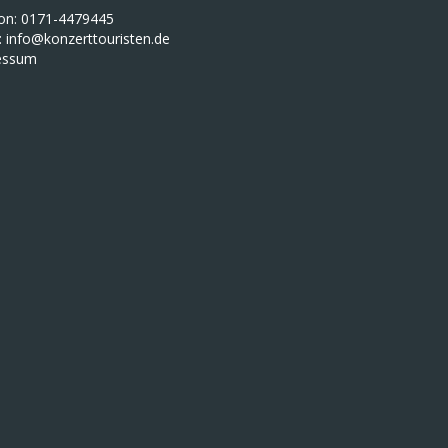
fon: 0171-4479445
:
info@konzerttouristen.de
essum