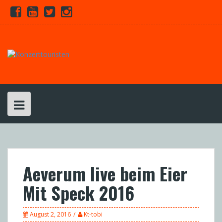
Skip
Facebook
Youtube
Twitter
Instagram
to
content
Aeverum live beim Eier
Mit Speck 2016
August 2, 2016
Kt-tobi