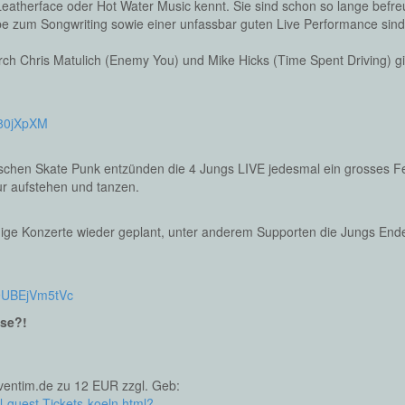
eatherface oder Hot Water Music kennt. Sie sind schon so lange befre
gabe zum Songwriting sowie einer unfassbar guten Live Performance sind
rch Chris Matulich (Enemy You) und Mike Hicks (Time Spent Driving) gi
480jXpXM
chen Skate Punk entzünden die 4 Jungs LIVE jedesmal ein grosses Feu
r aufstehen und tanzen.
ge Konzerte wieder geplant, unter anderem Supporten die Jungs Ende A
=9UBEjVm5tVc
lse?!
ventim.de zu 12 EUR zzgl. Geb:
l-guest-Tickets-koeln.html?