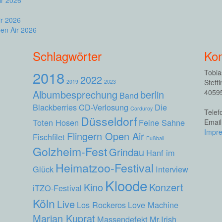
r 2026
en Air 2026
Schlagwörter
Kon
2018
Tobia
2022
Stetti
2019
2023
Albumbesprechung
berlin
40595
Band
Blackberries
CD-Verlosung
Die
Corduroy
Telef
Düsseldorf
Toten Hosen
Feine Sahne
Emai
Impr
Flingern Open Air
Fischfilet
Fußball
Golzheim-Fest
Grindau
Hanf im
Heimatzoo-Festival
Glück
Interview
Kloode
Kino
Konzert
iTZO-Festival
Köln
Live
Los Rockeros
Love Machine
Marian Kuprat
Massendefekt
Mr.Irish