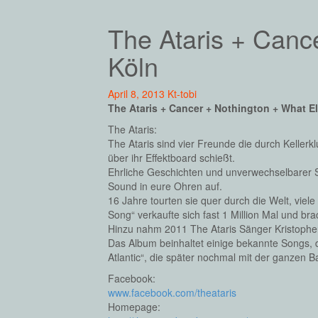
The Ataris + Canc
Köln
April 8, 2013
Kt-tobi
The Ataris + Cancer + Nothington + What E
The Ataris:
The Ataris sind vier Freunde die durch Keller
über ihr Effektboard schießt.
Ehrliche Geschichten und unverwechselbarer S
Sound in eure Ohren auf.
16 Jahre tourten sie quer durch die Welt, viel
Song“ verkaufte sich fast 1 Million Mal und bra
Hinzu nahm 2011 The Ataris Sänger Kristopher
Das Album beinhaltet einige bekannte Songs,
Atlantic“, die später nochmal mit der ganzen
Facebook:
www.facebook.com/theataris
Homepage: