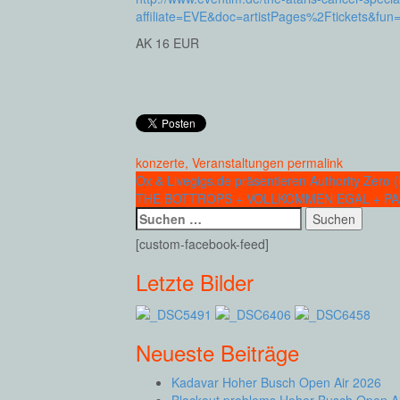
affiliate=EVE&doc=artistPages%2Ftickets&fu
AK 16 EUR
konzerte
,
Veranstaltungen
permalink
Post
Ox & Livegigs.de präsentieren Authority Zero
THE BOTTROPS + VOLLKOMMEN EGAL + PAND
navigation
Suchen
nach:
[custom-facebook-feed]
Letzte Bilder
Neueste Beiträge
Kadavar Hoher Busch Open Air 2026
Blackout problems Hoher Busch Open A