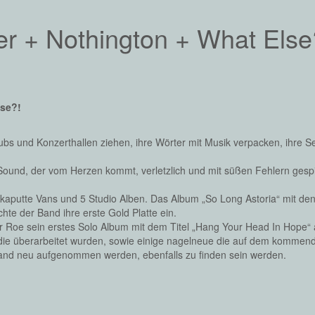
er + Nothington + What Els
lse?!
klubs und Konzerthallen ziehen, ihre Wörter mit Musik verpacken, ihre 
ound, der vom Herzen kommt, verletzlich und mit süßen Fehlern gespi
e kaputte Vans und 5 Studio Alben. Das Album „So Long Astoria“ mit de
chte der Band ihre erste Gold Platte ein.
 Roe sein erstes Solo Album mit dem Titel „Hang Your Head In Hope“ 
 die überarbeitet wurden, sowie einige nagelneue die auf dem kommen
 Band neu aufgenommen werden, ebenfalls zu finden sein werden.