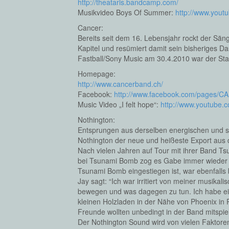
http://theataris.bandcamp.com/
Musikvideo Boys Of Summer:
http://www.yout
Cancer:
Bereits seit dem 16. Lebensjahr rockt der Sän
Kapitel und resümiert damit sein bisheriges D
Fastball/Sony Music am 30.4.2010 war der S
Homepage:
http://www.cancerband.ch/
Facebook:
http://www.facebook.com/pages/C
Music Video „I felt hope“:
http://www.youtube
Nothington:
Entsprungen aus derselben energischen und st
Nothington der neue und heißeste Export aus
Nach vielen Jahren auf Tour mit ihrer Band T
bei Tsunami Bomb zog es Gabe immer wieder in
Tsunami Bomb eingestiegen ist, war ebenfalls
Jay sagt: “Ich war irritiert von meiner musika
bewegen und was dagegen zu tun. Ich habe ein
kleinen Holzladen in der Nähe von Phoenix in
Freunde wollten unbedingt in der Band mitspie
Der Nothington Sound wird von vielen Faktoren