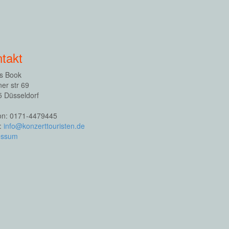
takt
s Book
ner str 69
 Düsseldorf
on: 0171-4479445
l:
info@konzerttouristen.de
essum