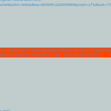
n=artist&action=tickets&key=883898%242609980&jumpIn=yTix&kuid=17
 (US) + What Else?! + Defecation Area Mittwoch, 24/04/2013 Blaues 
ORAS BLISS 26.APRIL 2013 TUBE – Düsseldorf AK 8 EURO
ir 2026