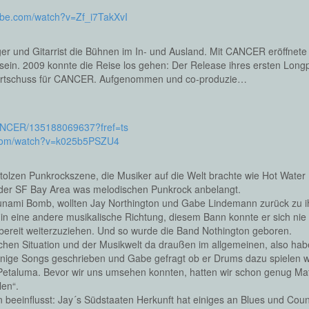
ube.com/watch?v=Zf_i7TakXvI
ger und Gitarrist die Bühnen im In- und Ausland. Mit CANCER eröffnete 
asein. 2009 konnte die Reise los gehen: Der Release ihres ersten Lon
tartschuss für CANCER. Aufgenommen und co-produzie…
ANCER/135188069637?fref=ts
.com/watch?v=k025b5PSZU4
olzen Punkrockszene, die Musiker auf die Welt brachte wie Hot Water
 der SF Bay Area was melodischen Punkrock anbelangt.
sunami Bomb, wollten Jay Northington und Gabe Lindemann zurück zu 
 eine andere musikalische Richtung, diesem Bann konnte er sich nie 
 bereit weiterzuziehen. Und so wurde die Band Nothington geboren.
lischen Situation und der Musikwelt da draußen im allgemeinen, also h
ige Songs geschrieben und Gabe gefragt ob er Drums dazu spielen wil
 Petaluma. Bevor wir uns umsehen konnten, hatten wir schon genug Mat
len“.
 beeinflusst: Jay´s Südstaaten Herkunft hat einiges an Blues und Count