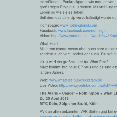
mitreißenden Punkrockparts, wie man es von L
großartigen Projekt zu arbeiten. Mit viel Hin
Leben so wie sie es lieben.
Seit dem das Line Up vervollständigt wurde du
Homepage:
www.nothingtonsf.com
Facebook:
www.facebook.com/nothington
Video:
http://www.youtube.com/watch?v=3Kb
What Else?!:
Mit ihrem dynamischen aber auch sehr melodis
sondern auch vom Hocker gehauen. Da hilft nu
2013 wird ein großes Jahr für What Else?!
März kommt ihre neue EP raus und es sind eini
langen Jahres.
Web:
www.whatelse.punkrockstars.de
Live Video:
http://www.youtube.com/watch?v
The Ataris + Cancer + Nothington + What E
Do 25 April 2013
MTC Köln, Zülpicher Str.10, Köln
VVK an allen bekannten VVK Stellen und bei e
http://www.eventim.de/the-ataris-cancer-specia