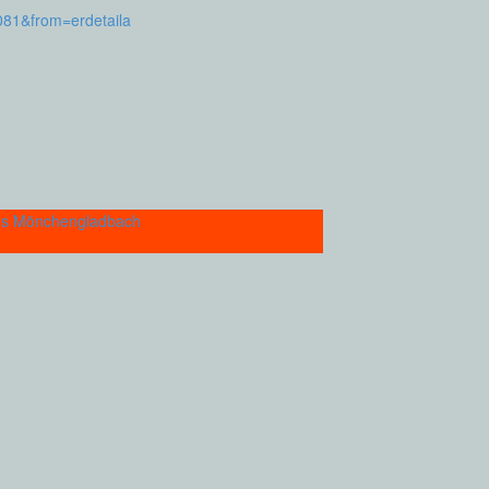
081&from=erdetaila
Haus Mönchengladbach