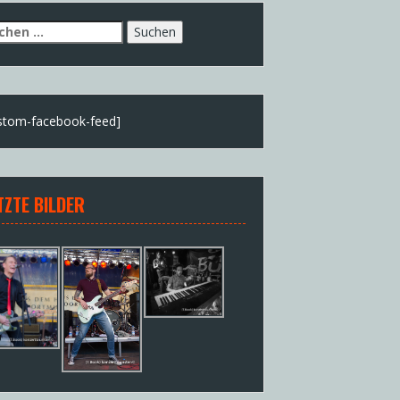
chen
h:
stom-facebook-feed]
TZTE BILDER