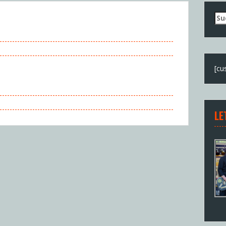
Su
nac
[cu
LE