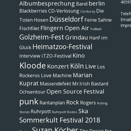
4059
Albumbesprechung
berlin
Band
Blackberries
CD-Verlosung
Die
Corduroy
Tele
Düsseldorf
Toten Hosen
Feine Sahne
Email
Impr
Flingern Open Air
Fischfilet
Fußball
Golzheim-Fest
Grindau
Hanf im
Heimatzoo-Festival
Glück
Kino
Interview
iTZO-Festival
Kloode
Köln
Konzert
Live
Los
Marian
Rockeros
Love Machine
Kuprat
Massendefekt
Mr.Irish Bastard
Open Source Festival
Ochsentour
punk
Rock
Rantanplan
Rogers
Rolling
Ska
Ruhrpott
Stones
Ruhrpott Rodeo
Sommerkult Festival 2018
Suzan Köcher