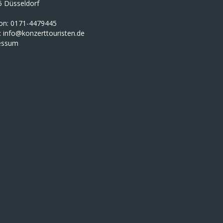
5 Düsseldorf
fon: 0171-4479445
:
info@konzerttouristen.de
essum