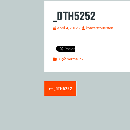
_DTH5252
April 4, 2012
konzerttouristen
permalink
Post
_DTH5252
navigation