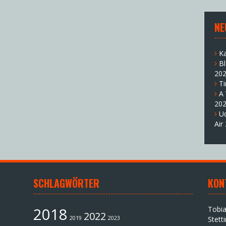
NE
K
B
20
T
A
20
U
Air
SCHLAGWÖRTER
KON
2018
Tobi
2022
2019
2023
Stett