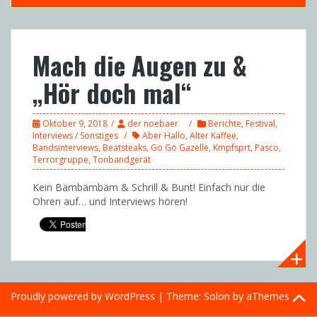
Mach die Augen zu &
„Hör doch mal“
Oktober 9, 2018
der noebaer
Berichte
,
Festival
,
Interviews / Sonstiges
Aber Hallo
,
Alter Kaffee
,
Bandsinterviews
,
Beatsteaks
,
Go Go Gazelle
,
Kmpfsprt
,
Pasco
,
Terrorgruppe
,
Tonbandgerät
Kein Bämbämbäm & Schrill & Bunt! Einfach nur die
Ohren auf… und Interviews hören!
Proudly powered by WordPress
|
Theme:
Solon
by aThemes