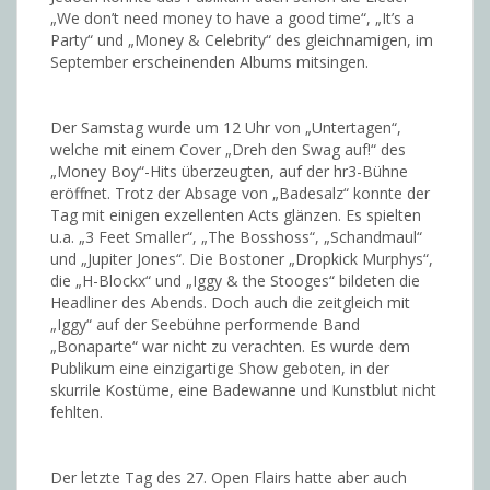
„We don’t need money to have a good time“, „It’s a
Party“ und „Money & Celebrity“ des gleichnamigen, im
September erscheinenden Albums mitsingen.
Der Samstag wurde um 12 Uhr von „Untertagen“,
welche mit einem Cover „Dreh den Swag auf!“ des
„Money Boy“-Hits überzeugten, auf der hr3-Bühne
eröffnet. Trotz der Absage von „Badesalz“ konnte der
Tag mit einigen exzellenten Acts glänzen. Es spielten
u.a. „3 Feet Smaller“, „The Bosshoss“, „Schandmaul“
und „Jupiter Jones“. Die Bostoner „Dropkick Murphys“,
die „H-Blockx“ und „Iggy & the Stooges“ bildeten die
Headliner des Abends. Doch auch die zeitgleich mit
„Iggy“ auf der Seebühne performende Band
„Bonaparte“ war nicht zu verachten. Es wurde dem
Publikum eine einzigartige Show geboten, in der
skurrile Kostüme, eine Badewanne und Kunstblut nicht
fehlten.
Der letzte Tag des 27. Open Flairs hatte aber auch