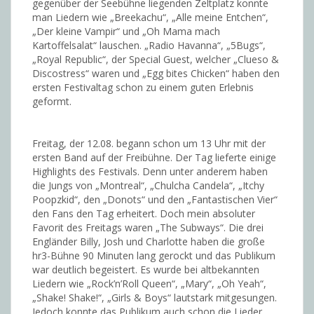
gegenüber der Seebühne liegenden Zeltplatz konnte
man Liedern wie „Breekachu“, „Alle meine Entchen“,
„Der kleine Vampir“ und „Oh Mama mach
Kartoffelsalat“ lauschen. „Radio Havanna“, „5Bugs“,
„Royal Republic“, der Special Guest, welcher „Clueso &
Discostress“ waren und „Egg bites Chicken“ haben den
ersten Festivaltag schon zu einem guten Erlebnis
geformt.
Freitag, der 12.08. begann schon um 13 Uhr mit der
ersten Band auf der Freibühne. Der Tag lieferte einige
Highlights des Festivals. Denn unter anderem haben
die Jungs von „Montreal“, „Chulcha Candela“, „Itchy
Poopzkid“, den „Donots“ und den „Fantastischen Vier“
den Fans den Tag erheitert. Doch mein absoluter
Favorit des Freitags waren „The Subways“. Die drei
Engländer Billy, Josh und Charlotte haben die große
hr3-Bühne 90 Minuten lang gerockt und das Publikum
war deutlich begeistert. Es wurde bei altbekannten
Liedern wie „Rock’n’Roll Queen“, „Mary“, „Oh Yeah“,
„Shake! Shake!“, „Girls & Boys“ lautstark mitgesungen.
Jedoch konnte das Publikum auch schon die Lieder