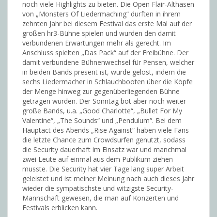
noch viele Highlights zu bieten. Die Open Flair-Althasen
von „Monsters Of Liedermaching“ durften in ihrem
zehnten Jahr bei diesem Festival das erste Mal auf der
großen hr3-Bühne spielen und wurden den damit
verbundenen Erwartungen mehr als gerecht. Im
Anschluss spielten „Das Pack“ auf der Freibühne. Der
damit verbundene Bühnenwechsel für Pensen, welcher
in beiden Bands present ist, wurde gelöst, indem die
sechs Liedermacher in Schlauchbooten über die Köpfe
der Menge hinweg zur gegenüberliegenden Bühne
getragen wurden. Der Sonntag bot aber noch weiter
große Bands, u.a. „Good Charlotte“, „Bullet For My
Valentine“, „The Sounds“ und „Pendulum“. Bei dem
Hauptact des Abends „Rise Against“ haben viele Fans
die letzte Chance zum Crowdsurfen genutzt, sodass
die Security dauerhaft im Einsatz war und manchmal
zwei Leute auf einmal aus dem Publikum ziehen
musste. Die Security hat vier Tage lang super Arbeit
geleistet und ist meiner Meinung nach auch dieses Jahr
wieder die sympatischste und witzigste Security-
Mannschaft gewesen, die man auf Konzerten und
Festivals erblicken kann.