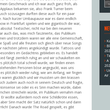
t mein Geschmack und ich war auch ganz froh, als
n Applaus bekamen sie, also Frank Turner beim
usch sozusagen durften diese auch für ein paar
ne. Nach kurzer Umbaupause war es dann endlich
how in Frankfurt spielen und wie gigantisch die war,
NE
 absolut Textsicher, nicht nur bei den neueren
ar auch das, was mich faszinierte, das Publikum
önnen und trotzdem waren wir alle eine Gemeinschaft,
K
te Spaß und alle freuten sich gleich über neue Songs
B
hr nächsten Jahres angekündigt wurde. Tattoos und
20
besonders im Gedächtnis geblieben es. Es handelt
T
ied fängt ziemlich ruhig an und wir schaukelten ein
A
s plötzlich total schnell wurde, wir finden einen
20
mstehenden Personen böse angeguckt, was uns
U
es plötzlich wieder ruhig, wie am Anfang, wir fingen
Air
n waren glücklich und wir mussten um den krassen
sich zudem auch noch in seinem Deutsch und fragte,
 Nonsense sei oder es es Sinn machen würde, dabei
örnchen streicheln würde, im Publikum vernahm man
s! Er wollte außerdem noch eine Schildkröte essen,
, aber Sinn macht der Satz natürlich schon und dann
rlich! Danach wurde The Road gespielt, es gibt