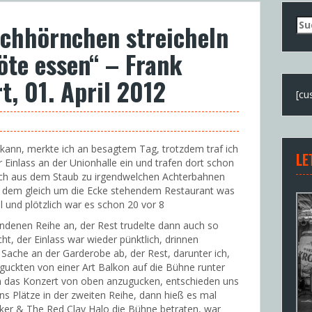
Su
ichhörnchen streicheln
nac
öte essen“ – Frank
t, 01. April 2012
[cu
 kann, merkte ich an besagtem Tag, trotzdem traf ich
LE
Einlass an der Unionhalle ein und trafen dort schon
ich aus dem Staub zu irgendwelchen Achterbahnen
n dem gleich um die Ecke stehendem Restaurant was
ll und plötzlich war es schon 20 vor 8
tandenen Reihe an, der Rest trudelte dann auch so
ht, der Einlass war wieder pünktlich, drinnen
ache an der Garderobe ab, der Rest, darunter ich,
 guckten von einer Art Balkon auf die Bühne runter
n das Konzert von oben anzugucken, entschieden uns
s Plätze in der zweiten Reihe, dann hieß es mal
rker & The Red Clay Halo die Bühne betraten, war