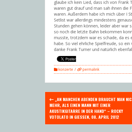
glaube ich kein Lied, dass ich von Frank
waren gut drauf und man sah ihnen die 
waren. Außerdem habe ich mich über I Stil
Setlist war allerdings mindestens gena
Stunden gehen können, leider aber war s
so noch die letzte Bahn bekommen konnt
musste, trotzdem war es schade, da es e
habe. So viel ehrliche Spielfreude, so e
danke Frank Turner und natürlich ebenfal
konzerte
permalink
Post
„AN MANCHEN ABENDEN BRAUCHT MAN NI
navigation
MEHR, ALS EINEN MANN MIT EINER
AKUSTIKGITARRE IN DER HAND“ – ROCKY
VOTOLATO IN GIESSEN, 08. APRIL 2012