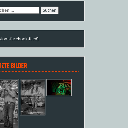
chen
h:
stom-facebook-feed]
TZTE BILDER