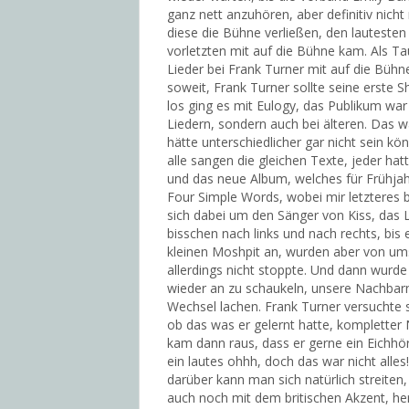
ganz nett anzuhören, aber definitiv nich
diese die Bühne verließen, den lauteste
vorletzten mit auf die Bühne kam. Als Ta
Lieder bei Frank Turner mit auf die Büh
soweit, Frank Turner sollte seine erste S
los ging es mit Eulogy, das Publikum war
Liedern, sondern auch bei älteren. Das w
hätte unterschiedlicher gar nicht sein k
alle sangen die gleichen Texte, jeder hat
und das neue Album, welches für Frühja
Four Simple Words, wobei mir letzteres 
sich dabei um den Sänger von Kiss, das L
bisschen nach links und nach rechts, bis e
kleinen Moshpit an, wurden aber von u
allerdings nicht stoppte. Und dann wurde 
wieder an zu schaukeln, unsere Nachbar
Wechsel lachen. Frank Turner versuchte 
ob das was er gelernt hatte, kompletter
kam dann raus, dass er gerne ein Eichh
ein lautes ohhh, doch das war nicht alle
darüber kann man sich natürlich streiten
auch noch mit dem britischen Akzent, her