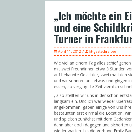
„Ich möchte ein E
und eine Schildkr
Turner in Frankfur
April 11, 2012
kt-gastschreiber
Wie viel an einem Tag alles schief gehen
mit zwei Freundinnen etwa 3 Stunden vor 
auf bekannte Gesichter, zwei machten s
und wir sonnten uns etwas und gingen i
essen, so verging die Zeit ziemlich schne
, also stellten wir uns in der schon ents
langsam ein. Und ich war wieder überrasc
angekommen, gaben einige von uns ihre S
bestaunten erst einmal die Location, wir
und spielten zunächst mit dem Gedanke
dann aber doch dagegen und sicherten un
wieder warten, bis die Vorband Emily Ba