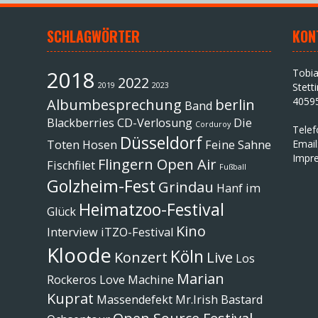
SCHLAGWÖRTER
KON
2018
Tobi
2022
2019
2023
Stett
4059
Albumbesprechung
berlin
Band
Blackberries
CD-Verlosung
Die
Corduroy
Tele
Düsseldorf
Toten Hosen
Feine Sahne
Email
Impr
Flingern Open Air
Fischfilet
Fußball
Golzheim-Fest
Grindau
Hanf im
Heimatzoo-Festival
Glück
Kino
Interview
iTZO-Festival
Kloode
Köln
Konzert
Live
Los
Marian
Rockeros
Love Machine
Kuprat
Massendefekt
Mr.Irish Bastard