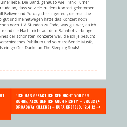
 Turner liebe. Die Band, genauso wie Frank Turner
Freude an, dass so viele zu dem Konzert gekommen
l Believe und Potosynthesis gefreut, die restliche
uso gut und meinetwegen hätte das Konzert noch
chon noch 1 ½ Stunden zu Ende, was gut war, da ich
e und die Nacht nicht auf dem Bahnhof verbringe
ines der schönsten Konzerte war, die ich je besucht
in verschiedenes Publikum und so mitreißende Musik,
ls ein großes Danke an The Sleeping Souls!
CHT
“ICH HAB GESAGT ICH GEH NICHT VON DER
BÜHNE, ALSO GEH ICH AUCH NICHT!” – 5BUGS (+
BROADWAY KILLERS) – KUFA KREFELD, 12.4.12