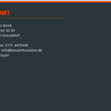
TAKT
as Book
iner str 69
5 Düsseldorf
fon: 0171-4479445
:
info@konzerttouristen.de
essum