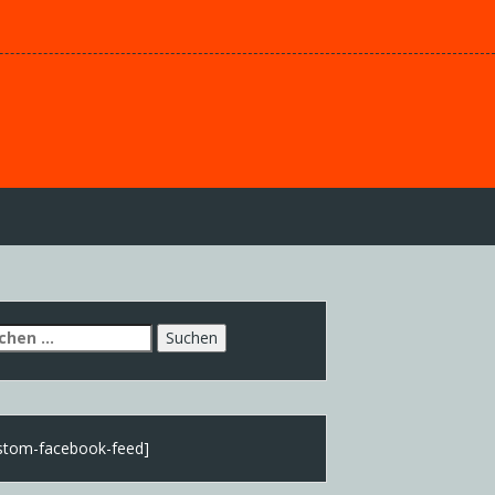
chen
h:
stom-facebook-feed]