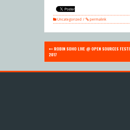
Uncategorized
permalink
Post
ROBIN SOHO LIVE @ OPEN SOURCES FESTI
navigation
2017