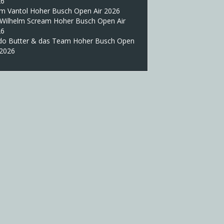
26
im Vantol Hoher Busch Open Air 2026
 Wilhelm Scream Hoher Busch Open Air
26
do Butter & das Team Hoher Busch Open
 2026