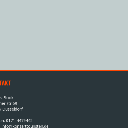
TAKT
as Book
iner str 69
5 Düsseldorf
fon: 0171-4479445
:
info@konzerttouristen.de