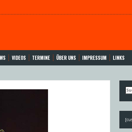
EWS
VIDEOS
TERMINE
ÜBER UNS
IMPRESSUM
LINKS
Su
nac
[cu