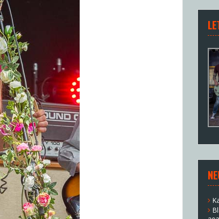
LE
NE
K
B