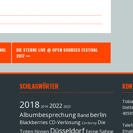
VAL
DIE STERNE LIVE @ OPEN SOURCES FESTIVAL
2017
SCHLAGWÖRTER
KON
2018
Tobi
2022
2019
2023
Stett
4059
Albumbesprechung
berlin
Band
Blackberries
CD-Verlosung
Die
Corduroy
Tele
Düsseldorf
Toten Hosen
Feine Sahne
Email