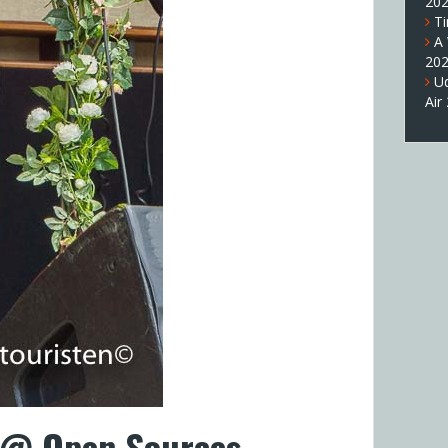
20
T
A
20
U
Air
e @ Open Sources