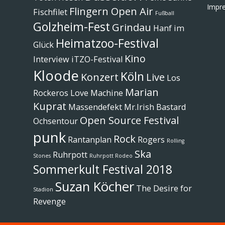
Impr
Flingern Open Air
Fischfilet
Fußball
Golzheim-Fest
Grindau
Hanf im
Heimatzoo-Festival
Glück
Kino
Interview
iTZO-Festival
Kloode
Köln
Konzert
Live
Los
Marian
Rockeros
Love Machine
Kuprat
Massendefekt
Mr.Irish Bastard
Open Source Festival
Ochsentour
punk
Rock
Rantanplan
Rogers
Rolling
Ska
Ruhrpott
Stones
Ruhrpott Rodeo
Sommerkult Festival 2018
Suzan Köcher
The Desire for
Stadion
Revenge