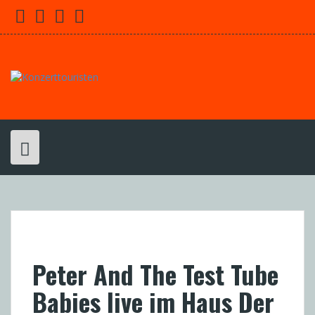
Skip
Facebook
Youtube
Twitter
Instagram
to
content
Peter And The Test Tube
Babies live im Haus Der