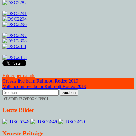
Bilder
permalink
Post
Cryssis live beim Ruhrpott Rodeo 2019
Millencolin live beim Ruhrpott Rodeo 2019
navigation
Suchen
nach:
[custom-facebook-feed]
Letzte Bilder
Neueste Beiträge