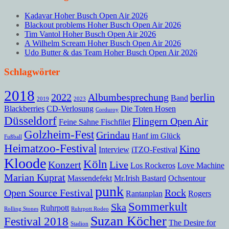
Kadavar Hoher Busch Open Air 2026
Blackout problems Hoher Busch Open Air 2026
Tim Vantol Hoher Busch Open Air 2026
A Wilhelm Scream Hoher Busch Open Air 2026
Udo Butter & das Team Hoher Busch Open Air 2026
Schlagwörter
2018
2022
Albumbesprechung
berlin
Band
2019
2023
Blackberries
CD-Verlosung
Die Toten Hosen
Corduroy
Düsseldorf
Flingern Open Air
Feine Sahne Fischfilet
Golzheim-Fest
Grindau
Hanf im Glück
Fußball
Heimatzoo-Festival
Kino
Interview
iTZO-Festival
Kloode
Köln
Konzert
Live
Los Rockeros
Love Machine
Marian Kuprat
Massendefekt
Mr.Irish Bastard
Ochsentour
punk
Open Source Festival
Rock
Rantanplan
Rogers
Sommerkult
Ska
Ruhrpott
Rolling Stones
Ruhrpott Rodeo
Suzan Köcher
Festival 2018
The Desire for
Stadion