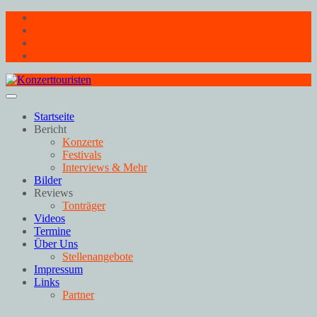
Skip
Facebook
to
Youtube
content
Twitter
Instagram
Startseite
Bericht
Konzerte
Festivals
Interviews & Mehr
Bilder
Reviews
Tonträger
Videos
Termine
Über Uns
Stellenangebote
Impressum
Links
Partner